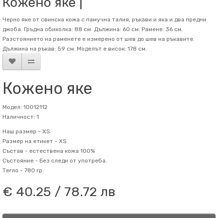
Кожено яке |
Черно яке от свинска кожа с памучна талия, ръкави и яка и два предни
джоба. Гръдна обиколка: 88 см. Дължина: 60 см. Рамене: 36 см.
Разстоянието на раменете е измерено от шев до шев на ръкавите.
Дължина на ръкав: 59 см. Mоделът е висок: 178 см.
Кожено яке
Модел: 10012112
Наличност: 1
Наш размер -
XS
Размер на етикет -
XS
Състав -
естествена кожа 100%
Състояние -
Без следи от употреба.
Тегло -
780 гр.
€ 40.25 / 78.72 лв