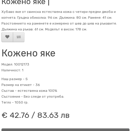
Кожено яке |
Хубаво яке от свинска естествена кожа с четири предни джоба и
копчета. Гръдна обиколка: 96 см. Дължина: 80 см. Рамене: 41 см.
Разстоянието на раменете е измерено от шев до шев на ръкавите.
Дължина на ръкав: 61 см. Mоделът е висок: 178 см.
Кожено яке
Модел: 10012173
Наличност: 1
Наш размер -
S
Размер на етикет -
36
Състав -
естествена кожа 100%
Състояние -
Без следи от употреба.
Тегло -
1050 гр.
€ 42.76 / 83.63 лв