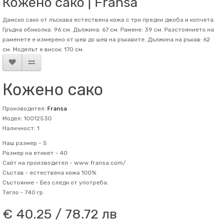
Кожено сако | Fransa
Дамско сако от лъскава естествена кожа с три предни джоба и копчета.
Гръдна обиколка: 96 см. Дължина: 67 см. Рамене: 39 см. Разстоянието на
раменете е измерено от шев до шев на ръкавите. Дължина на ръкав: 62
см. Mоделът е висок: 170 см.
Кожено сако
Производител:
Fransa
Модел: 10012530
Наличност: 1
Наш размер -
S
Размер на етикет -
40
Сайт на производител -
www.fransa.com/
Състав -
естествена кожа 100%
Състояние -
Без следи от употреба.
Тегло -
740 гр.
€ 40.25 / 78.72 лв