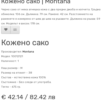
Кожено сако | Montana
Черно сако от мека агнешка кожа с два предни джоба и копчета. Гръдна
обиколка: 106 см. Дължина: 79 см. Рамене: 42 см. Разстоянието на
раменете е измерено от шев до шев на ръкавите. Дължина на ръкав: 59
см. Mоделът е висок: 178 см.
Кожено сако
Производител:
Montana
Модел: 10012121
Наличност: 1
Наш размер -
M
Размер на етикет -
38
Състав -
естествена кожа 100%
Състояние -
Без следи от употреба.
Тегло -
675 гр.
€ 42.14 / 82.42 лв