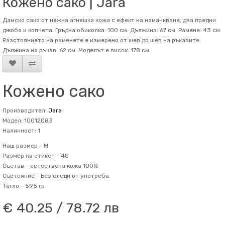
Кожено сако | Jara
Дамско сако от нежна агнешка кожа с ефект на намачкване, два предни
джоба и копчета. Гръдна обиколка: 100 см. Дължина: 67 см. Рамене: 43 см.
Разстоянието на раменете е измерено от шев до шев на ръкавите.
Дължина на ръкав: 62 см. Mоделът е висок: 178 см.
Кожено сако
Производител:
Jara
Модел: 10012083
Наличност: 1
Наш размер -
M
Размер на етикет -
40
Състав -
естествена кожа 100%
Състояние -
Без следи от употреба.
Тегло -
595 гр.
€ 40.25 / 78.72 лв