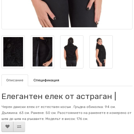
Описание
Спецификация
Елегантен елек от астраган |
Черен дамски елек от естествен косъм . Гръдна обиколка: 94 см.
Дължина: 63 см. Рамене: 50 см. Разстоянието на раменете е измерено от
шев до шев на ръкавите. Mоделът е висок: 176 см.