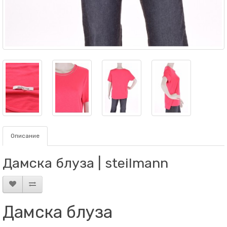
Описание
Дамскa блузa | steilmann
Дамскa блузa