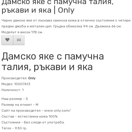
Дамско яке с памучна талия,
ръкави и яка | Only
Черно дамско яке от лъскава свинска кожа в отлично състояние с четири
предни джоба и метален цип. Гръдна обиколка 94 см. Дължина 66 см.
Mоделът е висок 178 см.
Дамско яке с памучна
талия, ръкави и яка
Производител:
Only
Модел: 10007613
Наличност: 1
Наш размер -
S
Размер на етикет -
M
Сайт на производител -
www.only.com/
Състав -
естествена кожа 100%
Състояние -
Без следи от употреба.
Тегло -
930 гр.