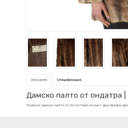
Описание
Спецификация
Дамско палто от ондатра |
Чудесно дамско палто от естествен косъм с два предни джоб