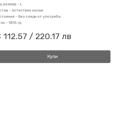
ш размер -
L
став -
естествен косъм
стояние -
Без следи от употреба.
гло -
1815 гр.
 112.57 / 220.17 лв
Купи