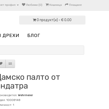
оят профил
Любими (0)
Кошница
Плащане
0 продукт(и) - € 0.00
И ДРЕХИ
БЛОГ
Дамско палто от
ондатра
оизводител:
Wehrmeier
дел: 10008148
личност: 1