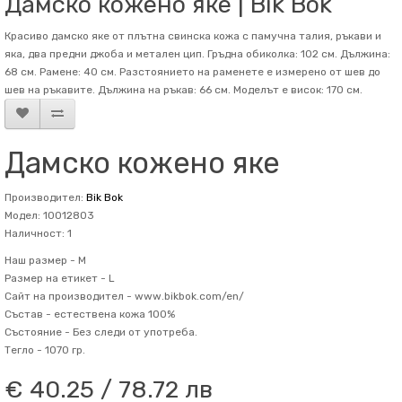
Дамско кожено яке | Bik Bok
Красиво дамско яке от плътна свинска кожа с памучна талия, ръкави и
яка, два предни джоба и метален цип. Гръдна обиколка: 102 см. Дължина:
68 см. Рамене: 40 см. Разстоянието на раменете е измерено от шев до
шев на ръкавите. Дължина на ръкав: 66 см. Mоделът е висок: 170 см.
Дамско кожено яке
Производител:
Bik Bok
Модел: 10012803
Наличност: 1
Наш размер -
M
Размер на етикет -
L
Сайт на производител -
www.bikbok.com/en/
Състав -
естествена кожа 100%
Състояние -
Без следи от употреба.
Тегло -
1070 гр.
€ 40.25 / 78.72 лв