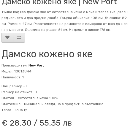
Дамско кожено яке | New Port
Тъмно кафяво дамско яке от естествена кожа с мека и топла яка, двоен
ред копчета и два предни джоба. Гръдна обиколка: 108 см. Дължина: 89
см. Рамене: 47 см. Разстоянието на раменете е измерено от шев до шев
на ръкавите. Дължина на ръкав: 61 см. Mоделът е висок: 176 см.
Дамско кожено яке
Производител:
New Port
Модел: 10013844
Наличност: 1
Наш размер -
L
Размер на етикет -
L
Състав -
естествена кожа 100%
Състояние -
Минимални следи, но в префектно състояние.
Тегло -
1605 гр.
€ 28.30 / 55.35 лв