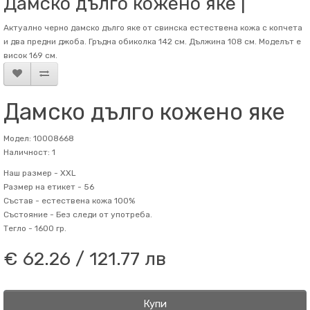
Дамско дълго кожено яке |
Актуално черно дамско дълго яке от свинска естествена кожа с копчета
и два предни джоба. Гръдна обиколка 142 см. Дължина 108 см. Mоделът е
висок 169 см.
Дамско дълго кожено яке
Модел: 10008668
Наличност: 1
Наш размер -
XXL
Размер на етикет -
56
Състав -
естествена кожа 100%
Състояние -
Без следи от употреба.
Тегло -
1600 гр.
€ 62.26 / 121.77 лв
Купи