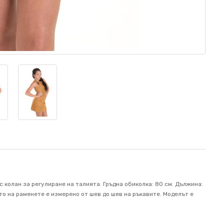
 колан за регулиране на талията. Гръдна обиколка: 80 см. Дължина:
ието на раменете е измерено от шев до шев на ръкавите. Mоделът е