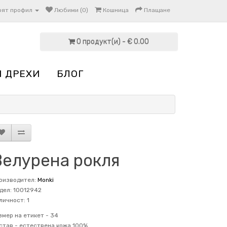
оят профил
Любими (0)
Кошница
Плащане
0 продукт(и) - € 0.00
И ДРЕХИ
БЛОГ
Велурена рокля
оизводител:
Monki
дел: 10012942
личност: 1
змер на етикет -
34
став -
естествена кожа 100%