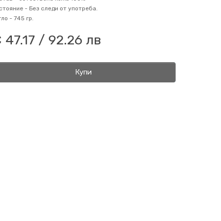
стояние -
Без следи от употреба.
гло -
745 гр.
 47.17 / 92.26 лв
Купи