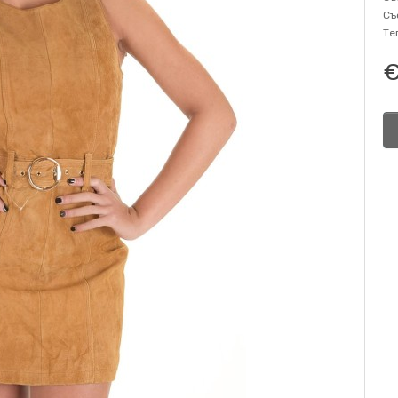
Съ
Те
€