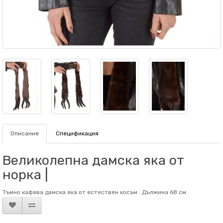
Описание
Спецификация
Великолепна дамска яка от
норка |
Тъмно кафява дамска яка от естествен косъм . Дължина 68 см.