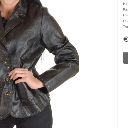
На
Ра
Съ
Съ
Те
€