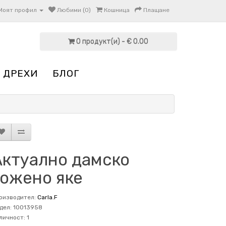
Моят профил
Любими (0)
Кошница
Плащане
0 продукт(и) - € 0.00
 ДРЕХИ
БЛОГ
Актуално дамско
кожено яке
оизводител:
Carla.F
дел: 10013958
личност: 1