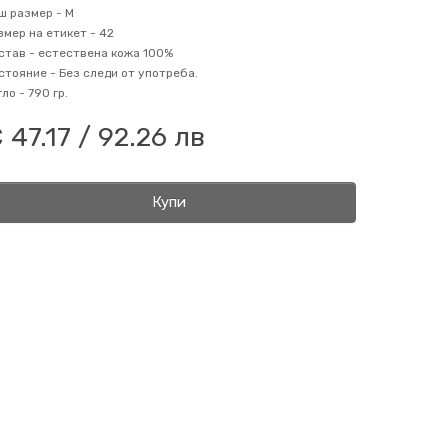
ш размер -
M
змер на етикет -
42
став -
естествена кожа 100%
стояние -
Без следи от употреба.
гло -
790 гр.
 47.17 / 92.26 лв
Купи